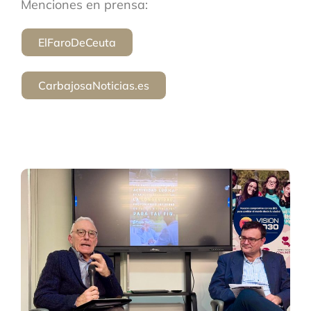
Menciones en prensa:
ElFaroDeCeuta
CarbajosaNoticias.es